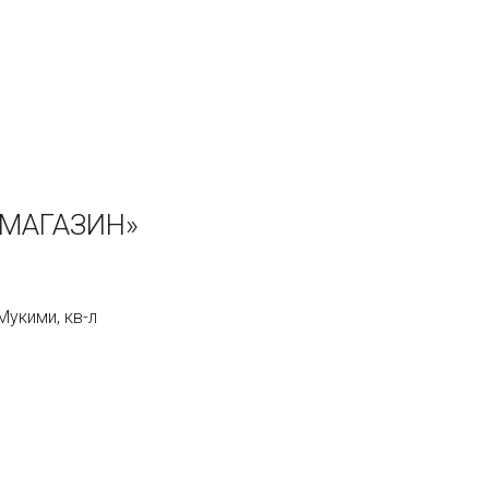
 МАГАЗИН»
Мукими, кв-л