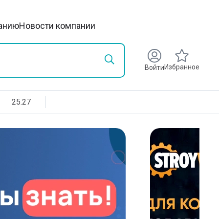
анию
Новости компании
Избранное
Войти
25.27