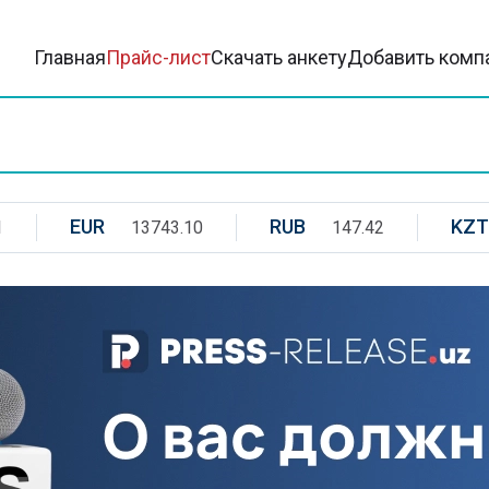
Главная
Прайс-лист
Скачать анкету
Добавить комп
EUR
RUB
KZT
1
13743.10
147.42