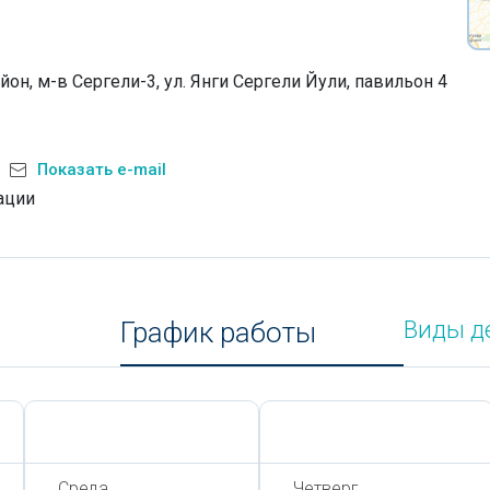
йон, м-в Сергели-3, ул. Янги Сергели Йули, павильон 4
Показать e-mail
ации
График работы
Виды д
Сегодня,
8 Августа
Сегодня,
8 Августа
Среда
Четверг