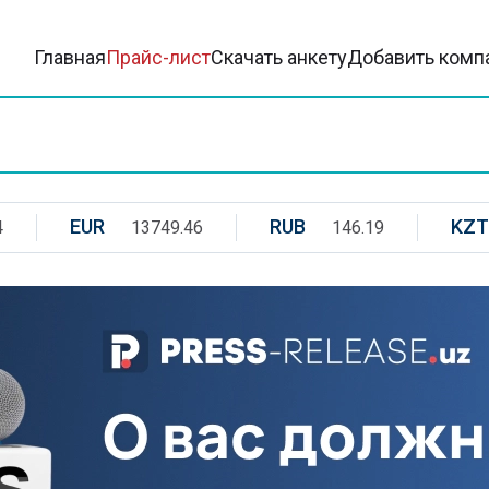
Главная
Прайс-лист
Скачать анкету
Добавить комп
EUR
RUB
KZT
4
13749.46
146.19