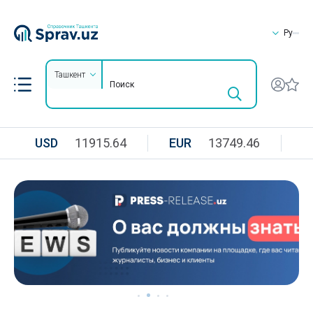
Ру
Ташкент
USD
11915.64
EUR
13749.46
R