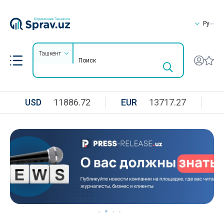
Ру
Ташкент
USD
11886.72
EUR
13717.27
R