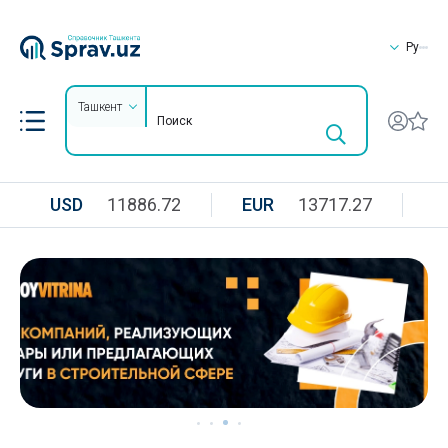
Ру
Ташкент
USD
11886.72
EUR
13717.27
R