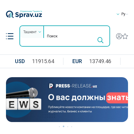
Ру
Ташкент
USD
11915.64
EUR
13749.46
R