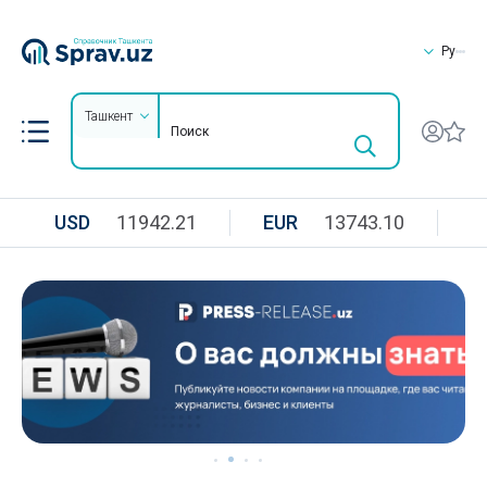
Ру
Ташкент
USD
11942.21
EUR
13743.10
R