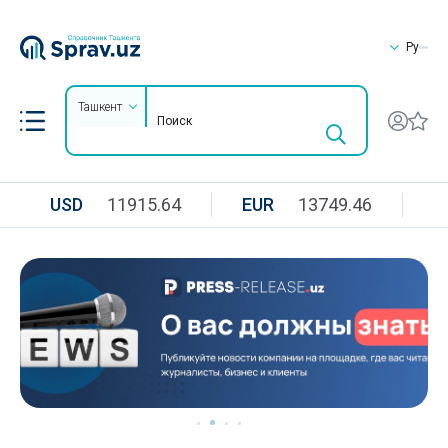
Ру
Ташкент
USD
11915.64
EUR
13749.46
R