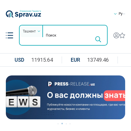
Ру
Ташкент
USD
11915.64
EUR
13749.46
R