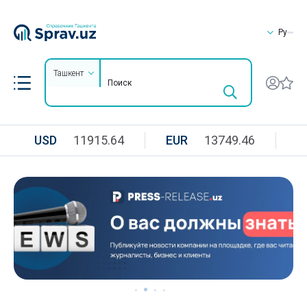
Ру
Ташкент
USD
11915.64
EUR
13749.46
R