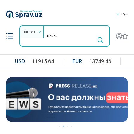
Ру
Ташкент
USD
11915.64
EUR
13749.46
R