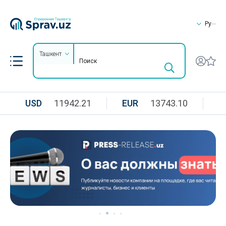
Ру
Ташкент
USD
11942.21
EUR
13743.10
R