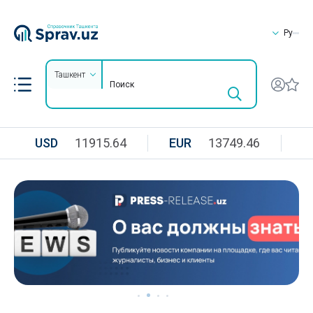
Ру
Ташкент
USD
11915.64
EUR
13749.46
R