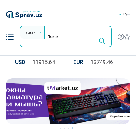
Ру
Ташкент
USD
11915.64
EUR
13749.46
R