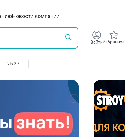
анию
Новости компании
Избранное
Войти
25.27