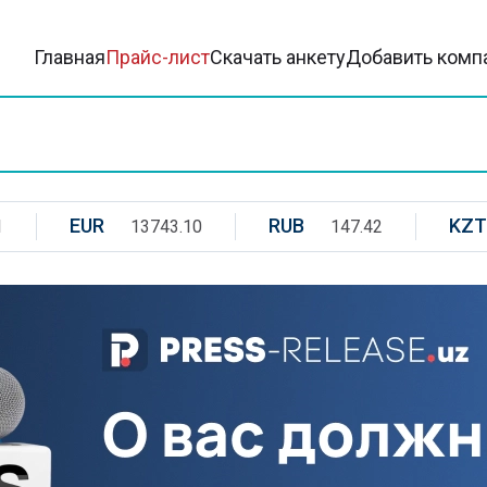
Главная
Прайс-лист
Скачать анкету
Добавить комп
EUR
RUB
KZT
1
13743.10
147.42