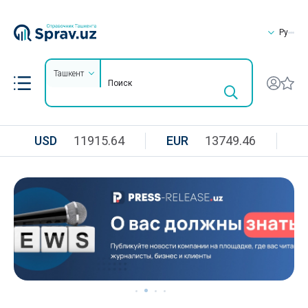
Ру
Ташкент
USD
11915.64
EUR
13749.46
R