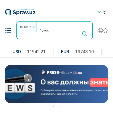
Ру
Ташкент
USD
11942.21
EUR
13743.10
R