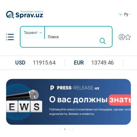
Ру
Ташкент
USD
11915.64
EUR
13749.46
R