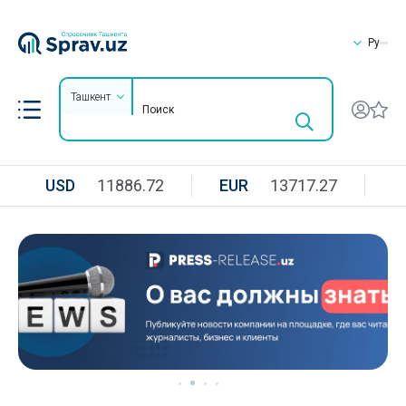
Ру
Ташкент
USD
11886.72
EUR
13717.27
R