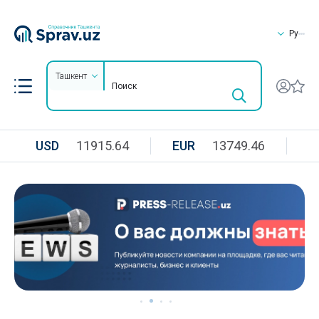
Ру
Ташкент
USD
11915.64
EUR
13749.46
R