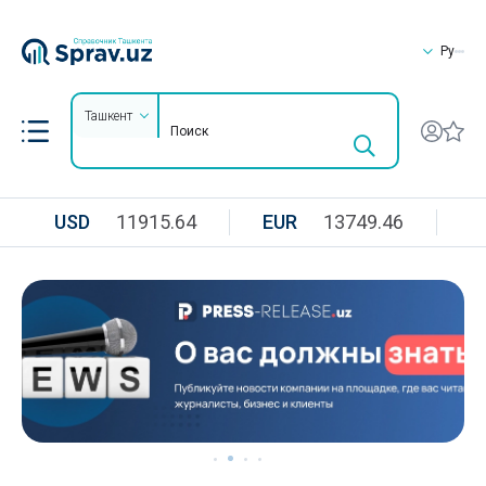
Ру
Ташкент
USD
11915.64
EUR
13749.46
R