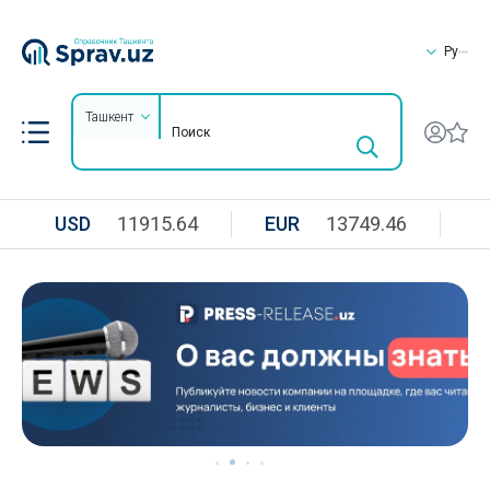
Ру
Ташкент
USD
11915.64
EUR
13749.46
R