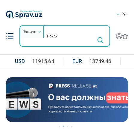
Ру
Ташкент
USD
11915.64
EUR
13749.46
R