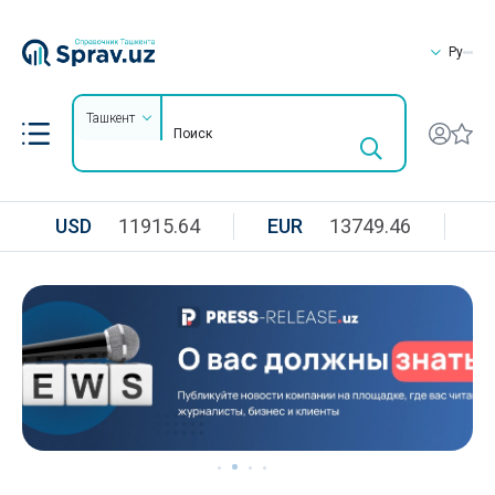
Ру
Ташкент
USD
11915.64
EUR
13749.46
R