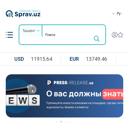
Ру
Ташкент
USD
11915.64
EUR
13749.46
R