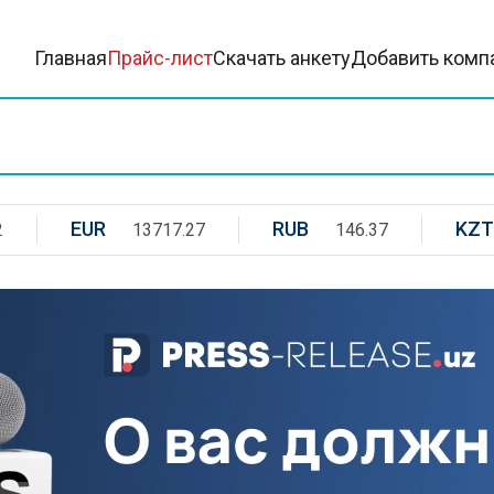
Главная
Прайс-лист
Скачать анкету
Добавить комп
EUR
RUB
KZT
2
13717.27
146.37