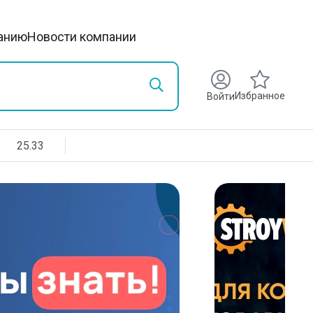
анию
Новости компании
Избранное
Войти
25.33