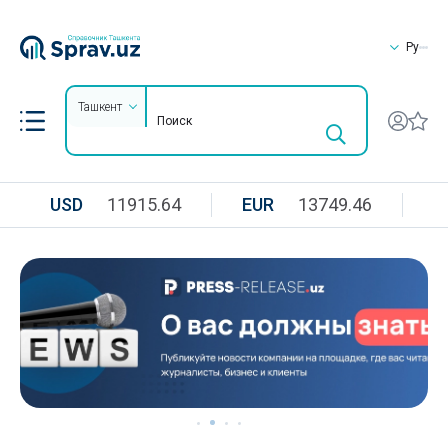
Ру
Ташкент
USD
11915.64
EUR
13749.46
R