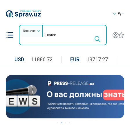
Ру
Ташкент
USD
11886.72
EUR
13717.27
R