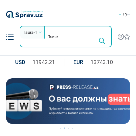
Ру
Ташкент
USD
11942.21
EUR
13743.10
R