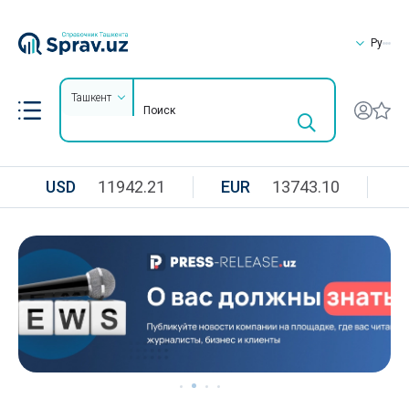
Ру
Ташкент
USD
11942.21
EUR
13743.10
R