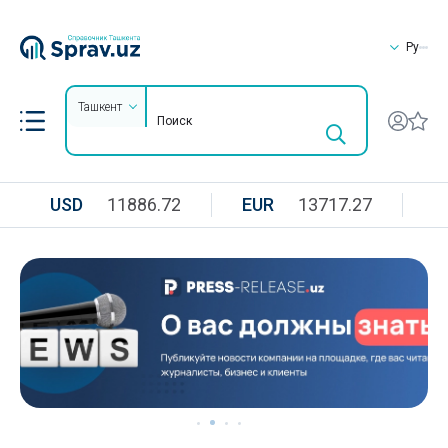
Ру
Ташкент
USD
11886.72
EUR
13717.27
R