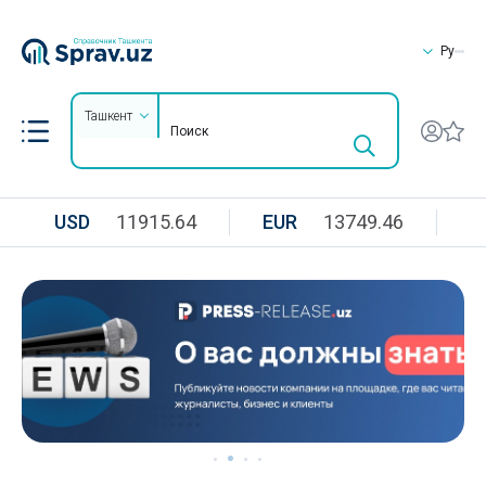
Ру
Ташкент
USD
11915.64
EUR
13749.46
R