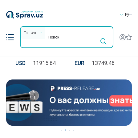
Ру
Ташкент
USD
11915.64
EUR
13749.46
R