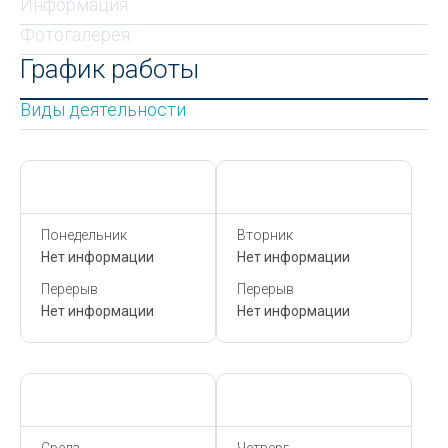
Информация
Фотогалерея
График работы
Виды деятельности
Сегодня,
8 Августа
Сегодня,
8 Августа
Понедельник
Вторник
Нет информации
Нет информации
Перерыв
Перерыв
Нет информации
Нет информации
Сегодня,
8 Августа
Сегодня,
8 Августа
Среда
Четверг