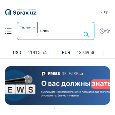
Ру
Ташкент
USD
11915.64
EUR
13749.46
R