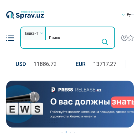
Ру
Ташкент
USD
11886.72
EUR
13717.27
R