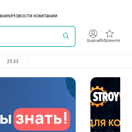
анию
Новости компании
Избранное
Войти
25.33