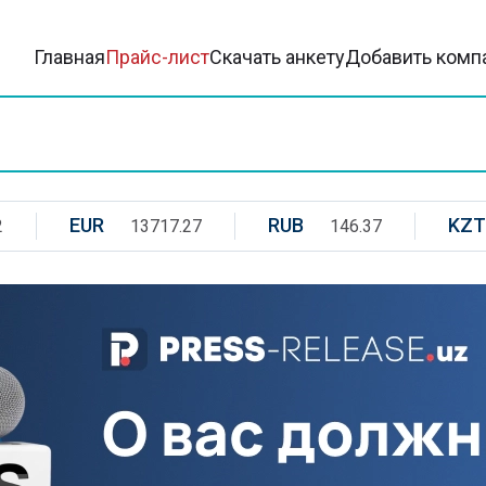
Главная
Прайс-лист
Скачать анкету
Добавить комп
EUR
RUB
KZT
2
13717.27
146.37