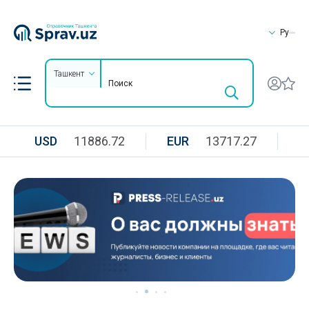
Ру
Ташкент
USD
11886.72
EUR
13717.27
R