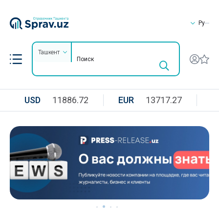
Ру
Ташкент
USD
11886.72
EUR
13717.27
R