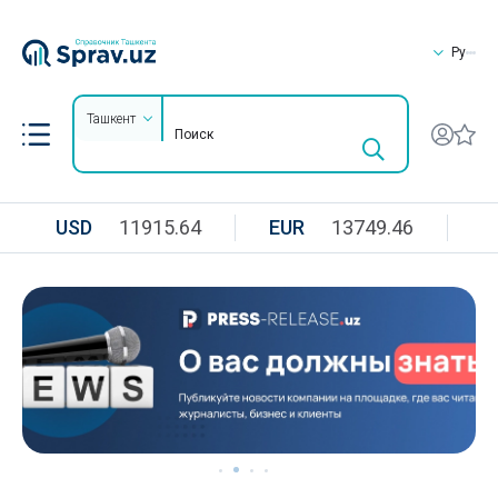
Ру
Ташкент
USD
11915.64
EUR
13749.46
R