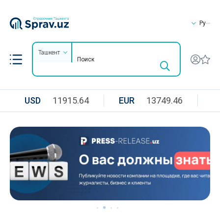
Ру
Ташкент
USD
11915.64
EUR
13749.46
R