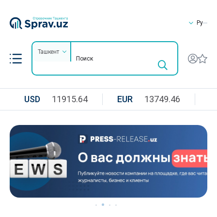
Ру
Ташкент
USD
11915.64
EUR
13749.46
R