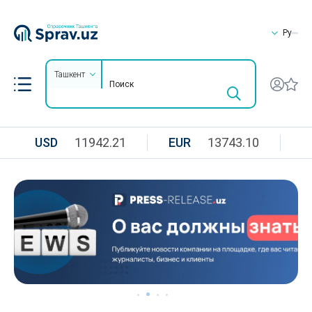
Ру
Ташкент
USD
11942.21
EUR
13743.10
R