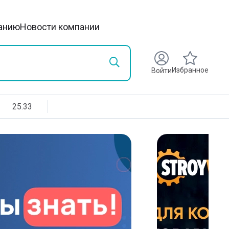
анию
Новости компании
Избранное
Войти
25.33