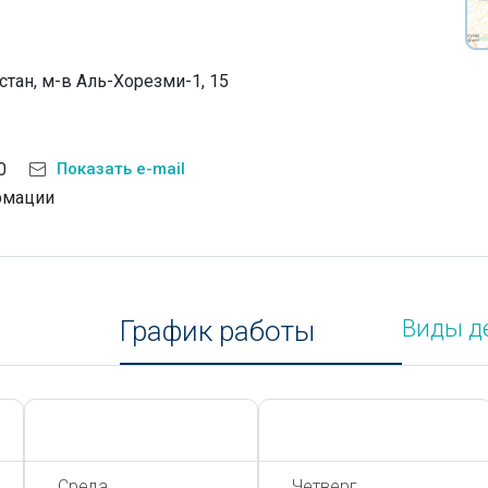
стан, м-в Аль-Хорезми-1, 15
0
Показать e-mail
рмации
График работы
Виды д
Сегодня,
7 Августа
Сегодня,
7 Августа
Среда
Четверг