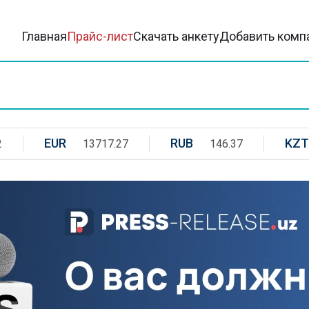
Главная
Прайс-лист
Скачать анкету
Добавить комп
EUR
RUB
KZT
2
13717.27
146.37