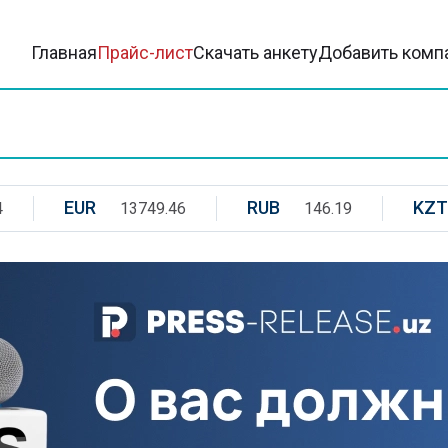
Главная
Прайс-лист
Скачать анкету
Добавить комп
EUR
RUB
KZT
4
13749.46
146.19