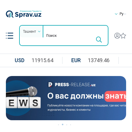
Ру
Ташкент
USD
11915.64
EUR
13749.46
R