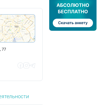
, 77
еятельности