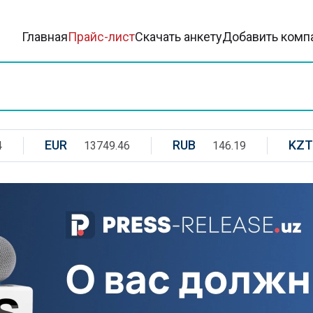
Главная
Прайс-лист
Скачать анкету
Добавить комп
EUR
RUB
KZT
4
13749.46
146.19