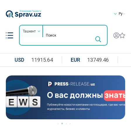
Ру
Ташкент
USD
11915.64
EUR
13749.46
R