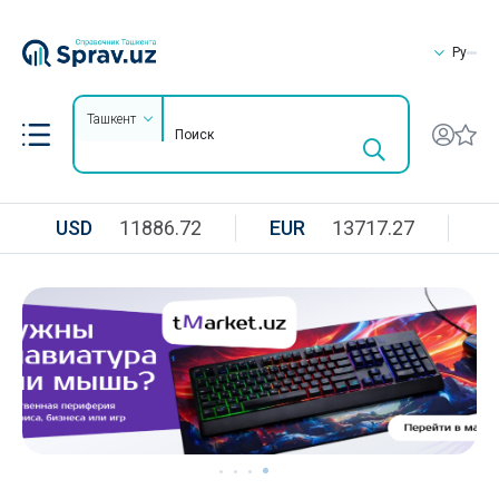
Ру
Ташкент
USD
11886.72
EUR
13717.27
R