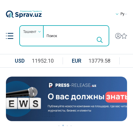
Ру
Ташкент
USD
11952.10
EUR
13779.58
R