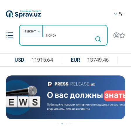
Ру
Ташкент
USD
11915.64
EUR
13749.46
R